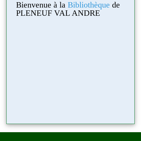
e
de
Bienvenue à la
Bibliothèque
de
Bien
PLENEUF VAL ANDRE
PLE