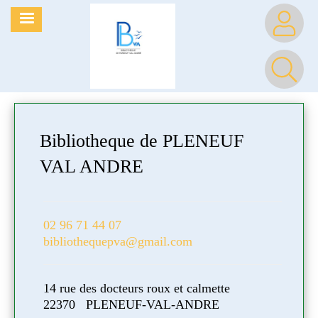
Aller
MENU
au
contenu
principal
Bibliotheque de PLENEUF
Bib
VAL ANDRE
VA
02 96 71 44 07
02 96
bibliothequepva@gmail.com
bibl
14 rue des docteurs roux et calmette
14 ru
22370 PLENEUF-VAL-ANDRE
223