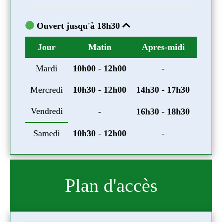
Ouvert jusqu'à 18h30
Ouv
midi
Commentaires
Jour
Matin
Apres-midi
Comm
Jo
Mardi
10h00
-
12h00
-
Mar
17h30
Mercredi
10h30
-
12h00
14h30
-
17h30
Merc
Vendredi
Vend
18h30
-
16h30
-
18h30
Samedi
10h30
-
12h00
-
Sam
Plan d'accès